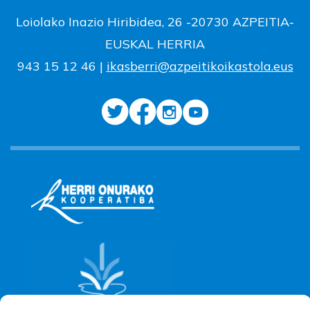
Loiolako Inazio Hiribidea, 26 -20730 AZPEITIA-
EUSKAL HERRIA
943 15 12 46 |
ikasberri@azpeitikoikastola.eus