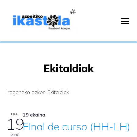
Ekitaldiak
Iraganeko azken Ekitaldiak
EKA
19 ekaina
19
FInal de curso (HH-LH)
2026