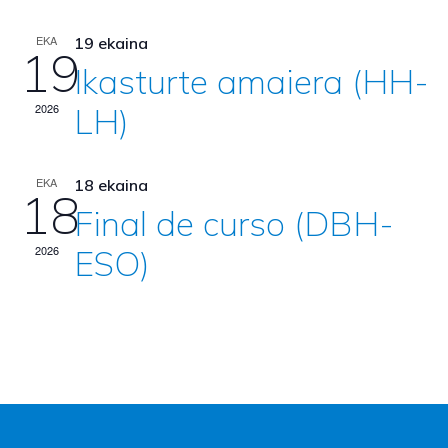
EKA
19 ekaina
19
Ikasturte amaiera (HH-
2026
LH)
EKA
18 ekaina
18
Final de curso (DBH-
2026
ESO)