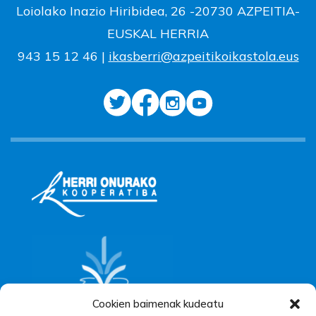
Loiolako Inazio Hiribidea, 26 -20730 AZPEITIA-
EUSKAL HERRIA
943 15 12 46 |
ikasberri@azpeitikoikastola.eus
Cookien baimenak kudeatu