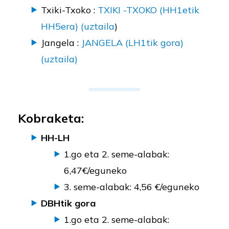
Txiki-Txoko :
TXIKI -TXOKO (HH1etik
HH5era) (uztaila
)
Jangela :
JANGELA (LH1tik gora)
(uztaila)
Kobraketa:
HH-LH
1.go eta 2. seme-alabak:
6,47€/eguneko
3. seme-alabak: 4,56 €/eguneko
DBHtik gora
1.go eta 2. seme-alabak: