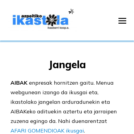
Jangela
AIBAK
enpresak hornitzen gaitu. Menua
webgunean izango da ikusgai eta,
ikastolako jangelan arduradunekin eta
AIBAKeko adituekin aztertu eta jarraipen
zuzena egingo da. Nahi duenarentzat
AFARI GOMENDIOAK ikusgai
.