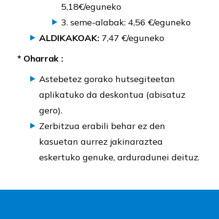
5,18€/eguneko
3. seme-alabak: 4,56 €/eguneko
ALDIKAKOAK:
7,47 €/eguneko
* Oharrak :
Astebetez gorako hutsegiteetan
aplikatuko da deskontua (abisatuz
gero).
Zerbitzua erabili behar ez den
kasuetan aurrez jakinaraztea
eskertuko genuke, arduradunei deituz.