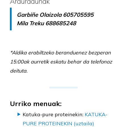
Arduradunak
Garbiñe Olaizola 605705595
Mila Treku 688685248
*Aldika erabiltzeko beranduenez bezperan
15:00ak aurretik eskatu behar da telefonoz
deituta.
Urriko menuak:
Katuka-pure proteinekin:
KATUKA-
PURE PROTEINEKIN (uztaila)