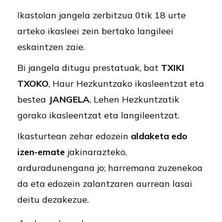
Ikastolan jangela zerbitzua 0tik 18 urte
arteko ikasleei zein bertako langileei
eskaintzen zaie.
Bi jangela ditugu prestatuak, bat
TXIKI
TXOKO
, Haur Hezkuntzako ikasleentzat eta
bestea
JANGELA
, Lehen Hezkuntzatik
gorako ikasleentzat eta langileentzat.
Ikasturtean zehar edozein
aldaketa edo
izen-emate
jakinarazteko,
arduradunengana jo; harremana zuzenekoa
da eta edozein zalantzaren aurrean lasai
deitu dezakezue.