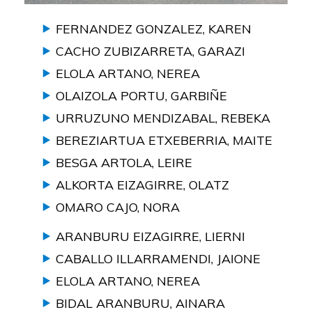
FERNANDEZ GONZALEZ, KAREN
CACHO ZUBIZARRETA, GARAZI
ELOLA ARTANO, NEREA
OLAIZOLA PORTU, GARBIÑE
URRUZUNO MENDIZABAL, REBEKA
BEREZIARTUA ETXEBERRIA, MAITE
BESGA ARTOLA, LEIRE
ALKORTA EIZAGIRRE, OLATZ
OMARO CAJO, NORA
ARANBURU EIZAGIRRE, LIERNI
CABALLO ILLARRAMENDI, JAIONE
ELOLA ARTANO, NEREA
BIDAL ARANBURU, AINARA