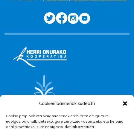
Cookien baimenak kudeatu
Cookie propioak eta hirugarrenenak erabiltzen ditugu zure
nabigazioa ahalbidetzeko, gure zerbitzuak aztertzeko eta helburu
analitikoetarako, zure nabigazio-datuak aztertuta