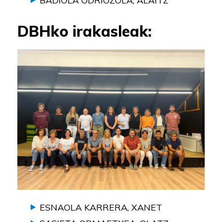
BADIOLA ODRIOZOLA, ALAITZ
DBHko irakasleak:
ESNAOLA KARRERA, XANET