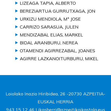
LIZEAGA TAPIA, ALBERTO
BEREZIARTUA GURRUTXAGA, JON
URKIZU MENDIOLA, Mª JOSE
CARRIZO SARASUA, JULEN
MENDIZABAL ELIAS, MARKEL
BIDAL ARANBURU, NEREA
OTAMENDI AGIRREZABAL, JOANES
AGIRRE LAZKANOITURBURU, MIKEL
Loiolako Inazio Hiribidea, 26 -20730 AZPEITIA-
EUSKAL HERRIA
943 15 12 46 |
ikasberri@azpeitikoikastola.eus