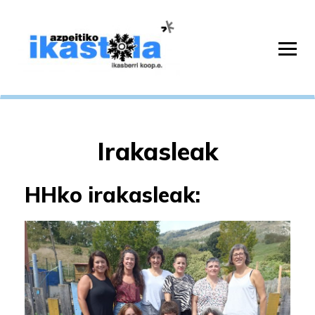
Irakasleak
HHko irakasleak: