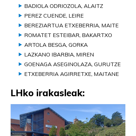
BADIOLA ODRIOZOLA, ALAITZ
PEREZ CUENDE, LEIRE
BEREZIARTUA ETXEBERRIA, MAITE
ROMATET ESTEIBAR, BAKARTXO
ARTOLA BESGA, GORKA
LAZKANO IBARBIA, MIREN
GOENAGA ASEGINOLAZA, GURUTZE
ETXEBERRIA AGIRRETXE, MAITANE
LHko irakasleak: