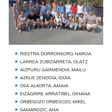
RIESTRA DORRONSORO, NAROA
LARREA ZUBIZARRETA, OLATZ
AIZPURU GARMENDIA, MAILU
AZKUE ZENDOIA, IDOIA
OSA ALKORTA, AMAIA
EIZAGIRRE ARRATIBEL, OIHANA
ORBEGOZO ORBEGOZO, MIKEL
SAMARDZIC, ANA