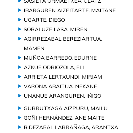
SASIETA ORMAETXEA, OLATZ
IBARGUREN AIZPITARTE, MAITANE
UGARTE, DIEGO
SORALUZE LASA, MIREN
AGIRREZABAL BEREZIARTUA,
MAMEN
MUÑOA BARREDO, EDURNE
AZKUE ODRIOZOLA, ELI
ARRIETA LERTXUNDI, MIRIAM
VARONA ABAITUA, NEKANE
UNANUE ARANGUREN, IÑIGO
GURRUTXAGA AIZPURU, MAILU
GOÑI HERNÁNDEZ, ANE MAITE
BIDEZABAL LARRAÑAGA, ARANTXA