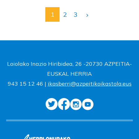
1
2
3
Loiolako Inazio Hiribidea, 26 -20730 AZPEITIA-
EUSKAL HERRIA
943 15 12 46 |
ikasberri@azpeitikoikastola.eus