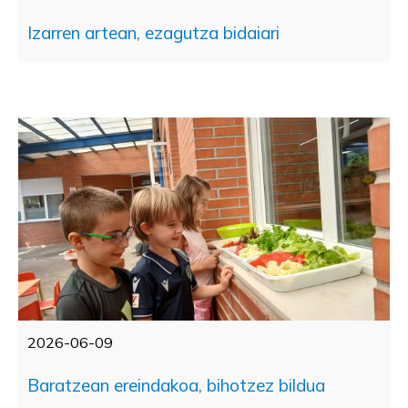
Izarren artean, ezagutza bidaiari
2026-06-09
Baratzean ereindakoa, bihotzez bildua