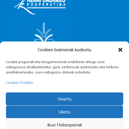
Cookien baimenak kudeatu
Cookie propioak eta hirugarrenenak erabiltzen ditugu zure
nabigazioa ahalbidetzeko, gure zerbitzuak aztertzeko eta helburu
analitikoetarako, zure nabigazio-datuak aztertuta
Cookien Politika
Onartu
Ukatu
|
|
Ikusi Hobespenak
Pribatutasun Oharra
Postontzi etikoa