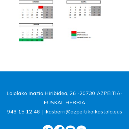
Loiolako Inazio Hiribidea, 26 -20730 AZPEITIA-
EUSKAL HERRIA
943 15 12 46 |
ikasberri@azpeitikoikastola.eus