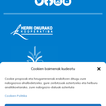
Cookien baimenak kudeatu
Cookie propioak eta hirugarrenenak erabiltzen ditugu zure
nabigazioa ahalbidetzeko, gure zerbitzuak aztertzeko eta helburu
analitikoetarako, zure nabigazio-datuak aztertuta
Cookien Politika