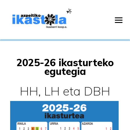
2025-26 ikasturteko
egutegia
HH, LH eta DBH