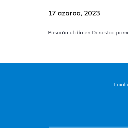
17 azaroa, 2023
Pasarán el día en Donostia, prim
Loiol