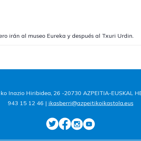
ero irán al museo Eureka y después al Txuri Urdin.
ako Inazio Hiribidea, 26 -20730 AZPEITIA-EUSKAL 
943 15 12 46 |
ikasberri@azpeitikoikastola.eus