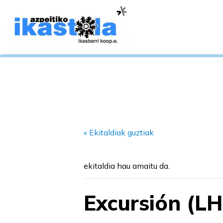
« Ekitaldiak guztiak
ekitaldia hau amaitu da.
Excursión (LH