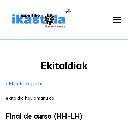
Ekitaldiak
« Ekitaldiak guztiak
ekitaldia hau amaitu da.
FInal de curso (HH-LH)