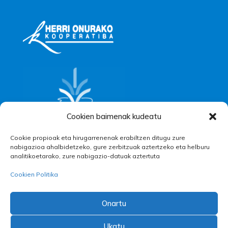
Cookien baimenak kudeatu
Cookie propioak eta hirugarrenenak erabiltzen ditugu zure
nabigazioa ahalbidetzeko, gure zerbitzuak aztertzeko eta helburu
analitikoetarako, zure nabigazio-datuak aztertuta
Cookien Politika
Onartu
Ukatu