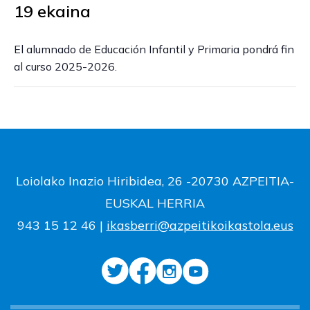
19 ekaina
El alumnado de Educación Infantil y Primaria pondrá fin
al curso 2025-2026.
Loiolako Inazio Hiribidea, 26 -20730 AZPEITIA-
EUSKAL HERRIA
943 15 12 46 |
ikasberri@azpeitikoikastola.eus