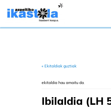
« Ekitaldiak guztiak
ekitaldia hau amaitu da.
Ibilaldia (LH 