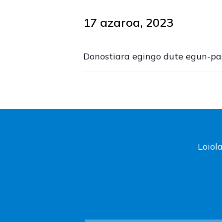
17 azaroa, 2023
Donostiara egingo dute egun-pa
Loiol