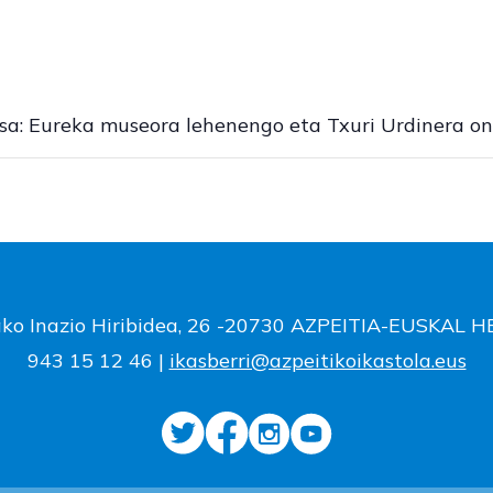
sa: Eureka museora lehenengo eta Txuri Urdinera on
ako Inazio Hiribidea, 26 -20730 AZPEITIA-EUSKAL 
943 15 12 46 |
ikasberri@azpeitikoikastola.eus