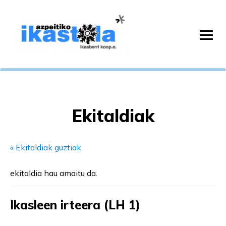
Ekitaldiak
« Ekitaldiak guztiak
ekitaldia hau amaitu da.
Ikasleen irteera (LH 1)