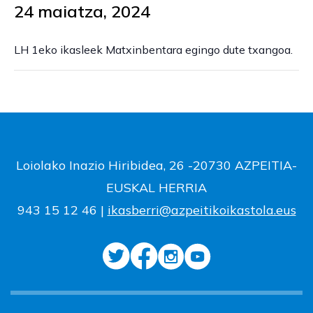
24 maiatza, 2024
LH 1eko ikasleek Matxinbentara egingo dute txangoa.
Loiolako Inazio Hiribidea, 26 -20730 AZPEITIA-
EUSKAL HERRIA
943 15 12 46 |
ikasberri@azpeitikoikastola.eus