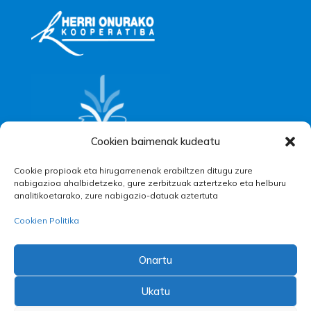
Cookien baimenak kudeatu
Cookie propioak eta hirugarrenenak erabiltzen ditugu zure
nabigazioa ahalbidetzeko, gure zerbitzuak aztertzeko eta helburu
analitikoetarako, zure nabigazio-datuak aztertuta
Cookien Politika
Onartu
Ukatu