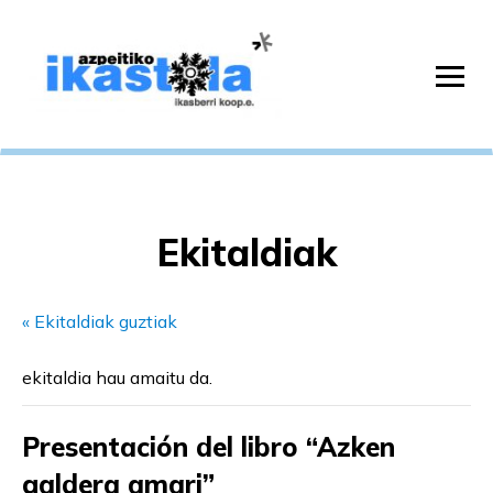
Ekitaldiak
« Ekitaldiak guztiak
ekitaldia hau amaitu da.
Presentación del libro “Azken
galdera amari”