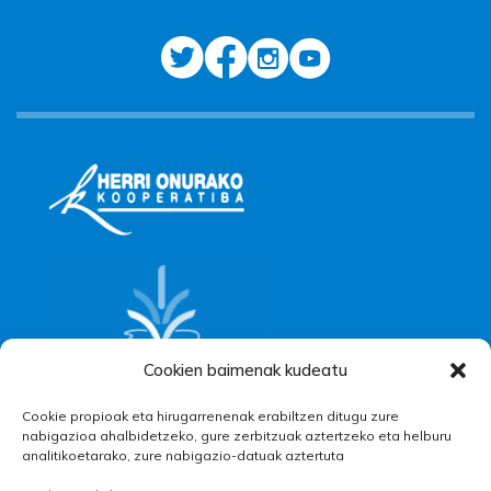
Cookien baimenak kudeatu
Cookie propioak eta hirugarrenenak erabiltzen ditugu zure
nabigazioa ahalbidetzeko, gure zerbitzuak aztertzeko eta helburu
analitikoetarako, zure nabigazio-datuak aztertuta