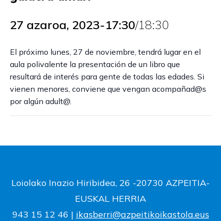
27 azaroa, 2023-17:30
/
18:30
El próximo lunes, 27 de noviembre, tendrá lugar en el
aula polivalente la presentación de un libro que
resultará de interés para gente de todas las edades. Si
vienen menores, conviene que vengan acompañad@s
por algún adult@.
Loiolako Inazio Hiribidea, 26 -20730 AZPEITIA-
EUSKAL HERRIA
943 15 12 46 |
ikasberri@azpeitikoikastola.eus