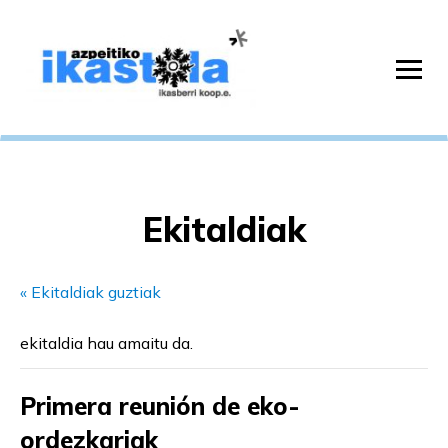
Ekitaldiak
« Ekitaldiak guztiak
ekitaldia hau amaitu da.
Primera reunión de eko-
ordezkariak