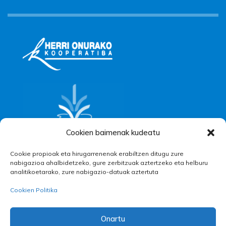
Cookien baimenak kudeatu
Cookie propioak eta hirugarrenenak erabiltzen ditugu zure
nabigazioa ahalbidetzeko, gure zerbitzuak aztertzeko eta helburu
analitikoetarako, zure nabigazio-datuak aztertuta
Cookien Politika
Onartu