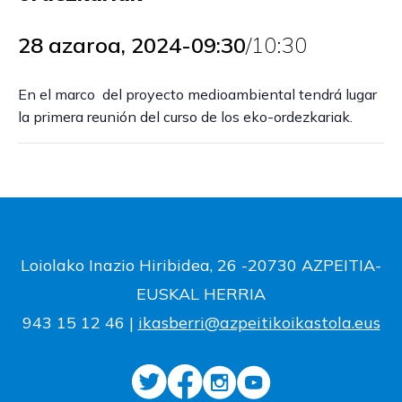
28 azaroa, 2024-09:30
/
10:30
En el marco del proyecto medioambiental tendrá lugar
la primera reunión del curso de los eko-ordezkariak.
Loiolako Inazio Hiribidea, 26 -20730 AZPEITIA-
EUSKAL HERRIA
943 15 12 46 |
ikasberri@azpeitikoikastola.eus