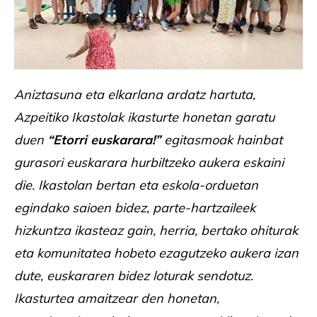
Aniztasuna eta elkarlana ardatz hartuta,
Azpeitiko Ikastolak ikasturte honetan garatu
duen
“Etorri euskarara!”
egitasmoak hainbat
gurasori euskarara hurbiltzeko aukera eskaini
die. Ikastolan bertan eta eskola-orduetan
egindako saioen bidez, parte-hartzaileek
hizkuntza ikasteaz gain, herria, bertako ohiturak
eta komunitatea hobeto ezagutzeko aukera izan
dute, euskararen bidez loturak sendotuz.
Ikasturtea amaitzear den honetan,