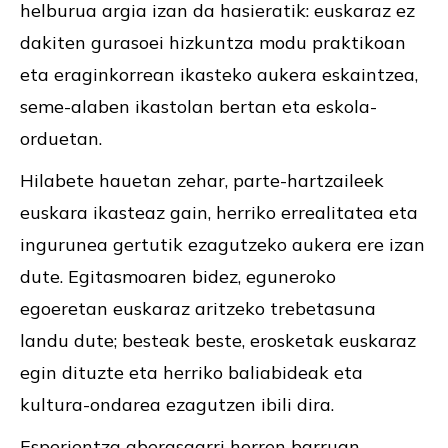
helburua argia izan da hasieratik: euskaraz ez
dakiten gurasoei hizkuntza modu praktikoan
eta eraginkorrean ikasteko aukera eskaintzea,
seme-alaben ikastolan bertan eta eskola-
orduetan.
Hilabete hauetan zehar, parte-hartzaileek
euskara ikasteaz gain, herriko errealitatea eta
ingurunea gertutik ezagutzeko aukera ere izan
dute. Egitasmoaren bidez, eguneroko
egoeretan euskaraz aritzeko trebetasuna
landu dute; besteak beste, erosketak euskaraz
egin dituzte eta herriko baliabideak eta
kultura-ondarea ezagutzen ibili dira.
Esperientza aberasgarri horren barruan,