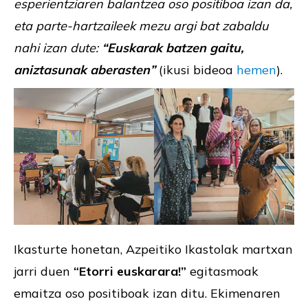
esperientziaren balantzea oso positiboa izan da,
eta parte-hartzaileek mezu argi bat zabaldu
nahi izan dute:
“Euskarak batzen gaitu,
aniztasunak aberasten”
(ikusi bideoa
hemen
).
Ikasturte honetan, Azpeitiko Ikastolak martxan
jarri duen
“Etorri euskarara!”
egitasmoak
emaitza oso positiboak izan ditu. Ekimenaren