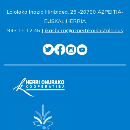
Loiolako Inazio Hiribidea, 26 -20730 AZPEITIA-
EUSKAL HERRIA
943 15 12 46 |
ikasberri@azpeitikoikastola.eus