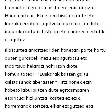
hainbat irteera eta bisita ere egin dituzte.
Horien artean, Ekoetxea bisitatu dute eta
Igarako errota ezagutzeko aukera izan dute,
inguruko natura, historia eta ondarea gertutik
ezagutuz.
Ikasturtea amaitzear den honetan, parte hartu
duten gurasoek mezu esanguratsu eta
indartsua helarazi nahi izan diote
komunitateari:
“Euskarak batzen gaitu,
aniztasunak aberasten.”
Hitz horiek ezin
hobeto laburbiltzen dute egitasmoaren
espiritua: hizkuntza ikastea ez ezik,
harremanak sortzea, elkar ezagutzea eta