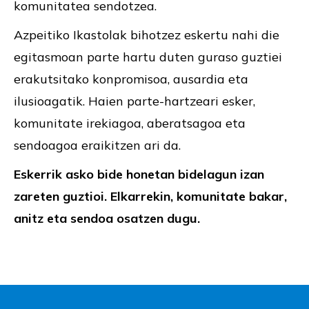
komunitatea sendotzea.
Azpeitiko Ikastolak bihotzez eskertu nahi die
egitasmoan parte hartu duten guraso guztiei
erakutsitako konpromisoa, ausardia eta
ilusioagatik. Haien parte-hartzeari esker,
komunitate irekiagoa, aberatsagoa eta
sendoagoa eraikitzen ari da.
Eskerrik asko bide honetan bidelagun izan
zareten guztioi. Elkarrekin, komunitate bakar,
anitz eta sendoa osatzen dugu.