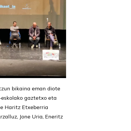
ntzun bikaina eman diote
o-eskolako gaztetxo eta
te Haritz Etxeberria
zalluz, Jone Uria, Eneritz