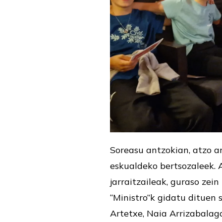
Soreasu antzokian, atzo a
eskualdeko bertsozaleek. 
jarraitzaileak, guraso zei
“Ministro”k gidatu dituen 
Artetxe, Naia Arrizabalag