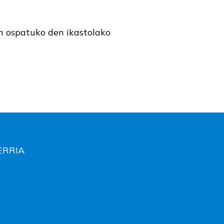
in ospatuko den ikastolako
HERRIA