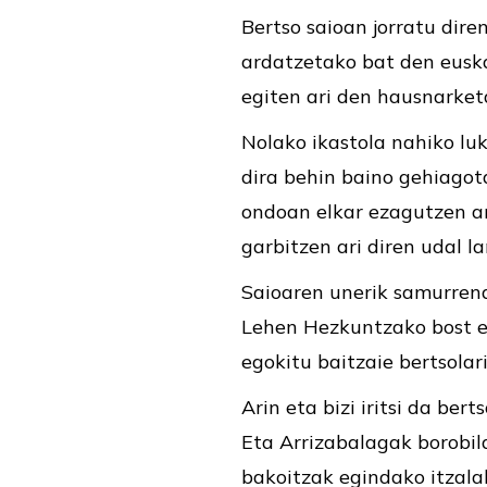
Bertso saioan jorratu dire
ardatzetako bat den euska
egiten ari den hausnarketa
Nolako ikastola nahiko luk
dira behin baino gehiagota
ondoan elkar ezagutzen ar
garbitzen ari diren udal l
Saioaren unerik samurrena 
Lehen Hezkuntzako bost et
egokitu baitzaie bertsolari
Arin eta bizi iritsi da ber
Eta Arrizabalagak borobild
bakoitzak egindako itzala