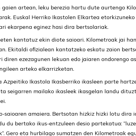
n gaien artean, leku berezia hartu dute aurtengo Kil
rak. Euskal Herriko Ikastolen Elkartea etorkizuneko
ri ekarpena eginez hasi dira bertsolariak.
eten kantatuz ekin diote saioari. Kilometroak jai ha
n. Ekitaldi ofizialean kantatzeko eskatu zaion berts
i diren ezezagunen lekuan edo jaiaren ondorengo a
angileen arteko elkarrizketan.
Azpeitiko Ikastola Ikasberriko ikasleen parte hartze
a seigarren mailako ikasleek ikasgelan landu dituz
ei.
tso-saioaren amaiera. Bertsotan hizkiz hizki lotu dira 
u du bertako ikus-entzuleen desio partekatua: “luze j
k”. Gero eta hurbilago sumatzen den Kilometroak eg