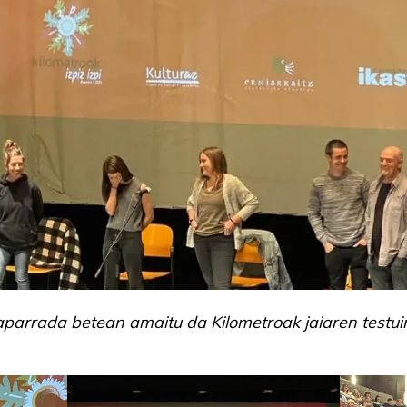
aparrada betean amaitu da Kilometroak jaiaren testu