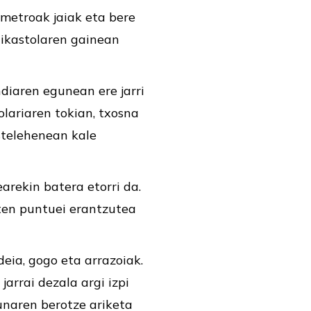
ometroak jaiak eta bere
 ikastolaren gainean
ndiaren egunean ere jarri
olariaren tokian, txosna
stelehenean kale
arekin batera etorri da.
ten puntuei erantzutea
ideia, gogo eta arrazoiak.
arrai dezala argi izpi
unaren berotze ariketa