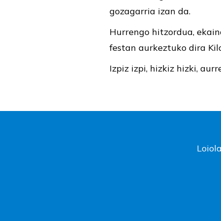
gozagarria izan da.
Hurrengo hitzordua, ekaina
festan aurkeztuko dira Kil
Izpiz izpi, hizkiz hizki, aur
Loiol