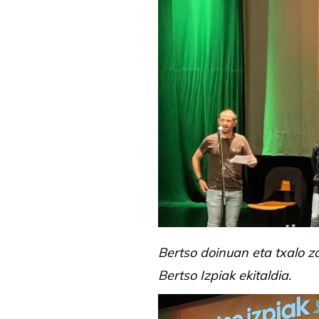
Bertso doinuan eta txalo z
Bertso Izpiak ekitaldia.