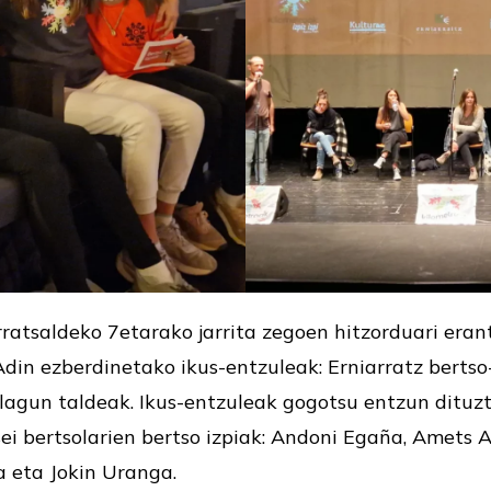
rratsaldeko 7etarako jarrita zegoen hitzorduari era
Adin ezberdinetako ikus-entzuleak: Erniarratz berts
n lagun taldeak. Ikus-entzuleak gogotsu entzun dituz
sei bertsolarien bertso izpiak: Andoni Egaña, Amets Ar
a eta Jokin Uranga.