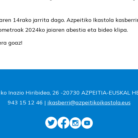
ren 14rako jarrita dago. Azpeitiko Ikastola kasberr
ometroak 2024ko jaiaren abestia eta bideo klipa.
rera goaz!
ako Inazio Hiribidea, 26 -20730 AZPEITIA-EUSKAL 
943 15 12 46 |
ikasberri@azpeitikoikastola.eus