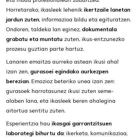
Horretarako, ikasleek lehenik
ikertzaile lanetan
jardun zuten
, informazioa bildu eta egituratzen.
Ondoren, taldeka lan eginez,
dokumentala
grabatu eta muntatu
zuten, ikus-entzunezko
prozesu guztian parte hartuz.
Lanaren emaitza aurreko astean ikusi ahal
izan zen,
gurasoei egindako aurkezpen
berezian
. Emozioz beteriko unea izan zen:
gurasoek harrotasunez ikusi zuten seme-
alaben lana, eta ikasleek beren ahalegina
aitortua sentitu zuten.
Esperientzia hau
ikasgai garrantzitsuen
laborategi bihurtu da
: ikerketa, komunikazioa,