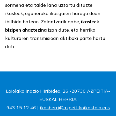
sormena eta talde lana uztartu dituzte
ikasleek, eguneroko ikasgaien harago doan
ibilbide batean. Zalantzarik gabe,
ikasleek
bizipen ahaztezina
izan dute, eta herriko
kulturaren transmisioan aktiboki parte hartu
dute.
Loiolako Inazio Hiribidea, 26 -20730 AZPEITIA-
EUSKAL HERRIA
943 15 12 46 |
ikasberri@azpeitikoikastola.eus