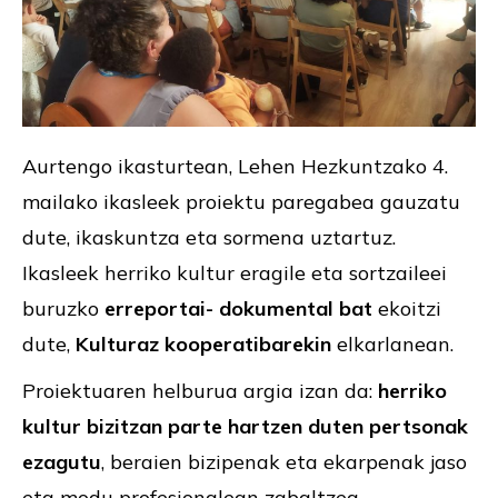
Aurtengo ikasturtean, Lehen Hezkuntzako 4.
mailako ikasleek proiektu paregabea gauzatu
dute, ikaskuntza eta sormena uztartuz.
Ikasleek herriko kultur eragile eta sortzaileei
buruzko
erreportai- dokumental bat
ekoitzi
dute,
Kulturaz kooperatibarekin
elkarlanean.
Proiektuaren helburua argia izan da:
herriko
kultur bizitzan parte hartzen duten pertsonak
ezagutu
, beraien bizipenak eta ekarpenak jaso
eta modu profesionalean zabaltzea.