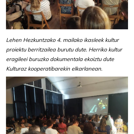
Lehen Hezkuntzako 4. mailako ikasleek kultur
proiektu berritzailea burutu dute. Herriko kultur
eragileei buruzko dokumentala ekoiztu dute
Kulturaz kooperatibarekin elkarlanean.