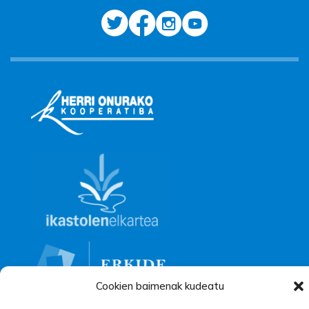
Cookien baimenak kudeatu