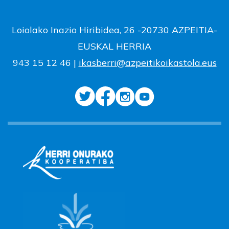
Loiolako Inazio Hiribidea, 26 -20730 AZPEITIA-
EUSKAL HERRIA
943 15 12 46 |
ikasberri@azpeitikoikastola.eus