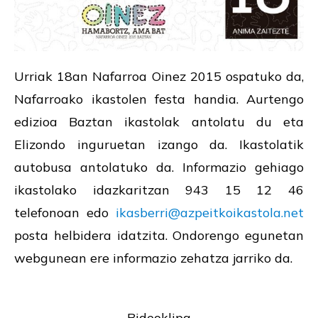
Urriak 18an Nafarroa Oinez 2015 ospatuko da,
Nafarroako ikastolen festa handia. Aurtengo
edizioa Baztan ikastolak antolatu du eta
Elizondo inguruetan izango da. Ikastolatik
autobusa antolatuko da. Informazio gehiago
ikastolako idazkaritzan 943 15 12 46
telefonoan edo
ikasberri@azpeitkoikastola.net
posta helbidera idatzita. Ondorengo egunetan
webgunean ere informazio zehatza jarriko da.
Bideoklipa