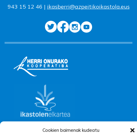
943 15 12 46 |
ikasberri@azpeitikoikastola.eus
Cookien baimenak kudeatu