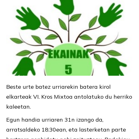
Beste urte batez urriarekin batera kirol
elkarteak VI. Kros Mixtoa antolatuko du herriko
kaleetan.
Egun handia urriaren 31n izango da,
arratsaldeko 18:30ean, eta lasterketan parte