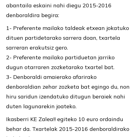
abantaila eskaini nahi diegu 2015-2016
denboraldira begira:
1- Preferente mailako taldeak etxean jokatuko
dituen partidetarako sarrera doan, txartela
sarreran erakutsiz gero.
2- Preferente mailako partiduetan jarriko
dugun otarraren zozketarako txartel bat.
3- Denboraldi amaierako afarirako
denboraldian zehar zozketa bat egingo du, non
hiru saridun izendatuko ditugun beraiek nahi
duten lagunarekin joateko.
Ikasberri KE Zalea!! egiteko 10 euro ordaindu
behar da. Txartelak 2015-2016 denboraldirako