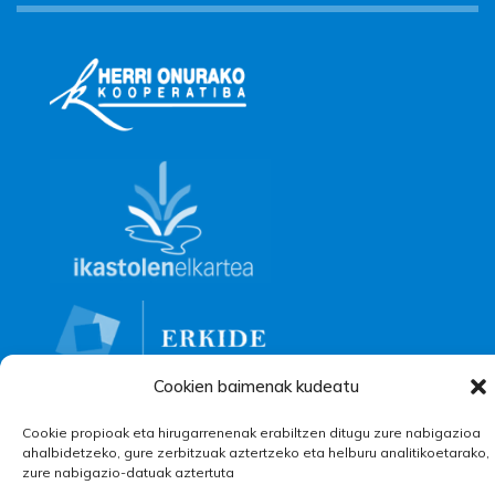
Cookien baimenak kudeatu
Cookie propioak eta hirugarrenenak erabiltzen ditugu zure nabigazioa
ahalbidetzeko, gure zerbitzuak aztertzeko eta helburu analitikoetarako,
zure nabigazio-datuak aztertuta