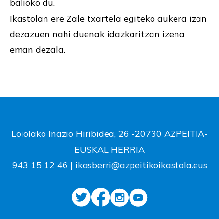
balioko du.
Ikastolan ere Zale txartela egiteko aukera izan
dezazuen nahi duenak idazkaritzan izena
eman dezala.
Loiolako Inazio Hiribidea, 26 -20730 AZPEITIA-
EUSKAL HERRIA
943 15 12 46 |
ikasberri@azpeitikoikastola.eus