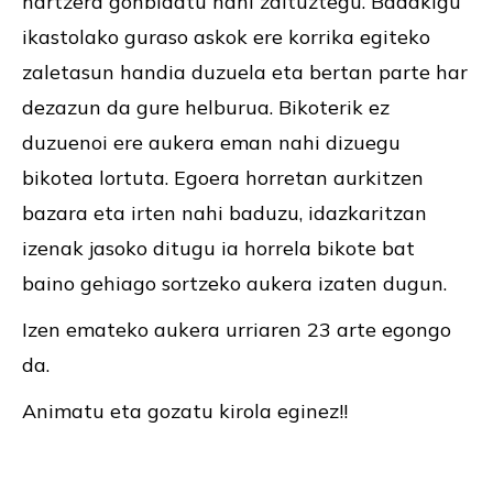
hartzera gonbidatu nahi zaituztegu. Badakigu
ikastolako guraso askok ere korrika egiteko
zaletasun handia duzuela eta bertan parte har
dezazun da gure helburua. Bikoterik ez
duzuenoi ere aukera eman nahi dizuegu
bikotea lortuta. Egoera horretan aurkitzen
bazara eta irten nahi baduzu, idazkaritzan
izenak jasoko ditugu ia horrela bikote bat
baino gehiago sortzeko aukera izaten dugun.
Izen emateko aukera urriaren 23 arte egongo
da.
Animatu eta gozatu kirola eginez!!