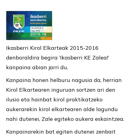
Ikasberri Kirol Elkarteak 2015-2016
denboraldira begira ‘Ikasberri KE Zalea!‘
kanpaina abian jarri du.
Kanpaina honen helburu nagusia da, herrian
Kirol Elkartearen inguruan sortzen ari den
ilusio eta hainbat kirol praktikatzeko
aukerarekin kirol elkartearen alde lagundu
nahi dutenei, Zale egiteko aukera eskaintzea.
Kanpainarekin bat egiten dutenei zenbait