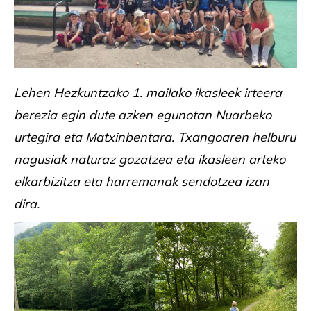
Lehen Hezkuntzako 1. mailako ikasleek irteera
berezia egin dute azken egunotan Nuarbeko
urtegira eta Matxinbentara. Txangoaren helburu
nagusiak naturaz gozatzea eta ikasleen arteko
elkarbizitza eta harremanak sendotzea izan
dira.