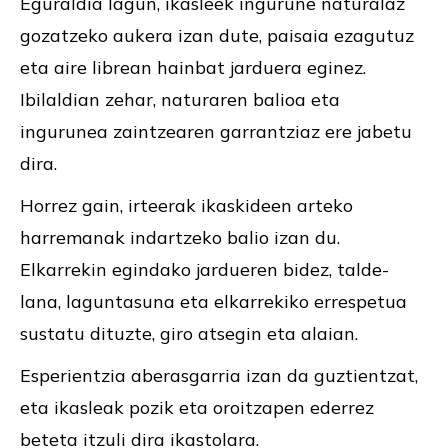
Eguraldia lagun, ikasleek ingurune naturalaz
gozatzeko aukera izan dute, paisaia ezagutuz
eta aire librean hainbat jarduera eginez.
Ibilaldian zehar, naturaren balioa eta
ingurunea zaintzearen garrantziaz ere jabetu
dira.
Horrez gain, irteerak ikaskideen arteko
harremanak indartzeko balio izan du.
Elkarrekin egindako jardueren bidez, talde-
lana, laguntasuna eta elkarrekiko errespetua
sustatu dituzte, giro atsegin eta alaian.
Esperientzia aberasgarria izan da guztientzat,
eta ikasleak pozik eta oroitzapen ederrez
beteta itzuli dira ikastolara.