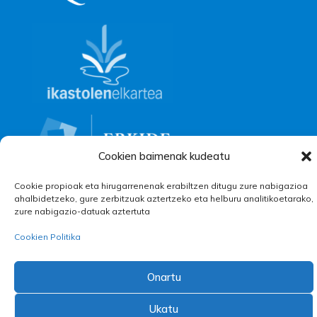
Cookien baimenak kudeatu
Cookie propioak eta hirugarrenenak erabiltzen ditugu zure nabigazioa
ahalbidetzeko, gure zerbitzuak aztertzeko eta helburu analitikoetarako,
zure nabigazio-datuak aztertuta
Cookien Politika
|
|
Onartu
Pribatutasun Oharra
Postontzi etikoa
Ukatu