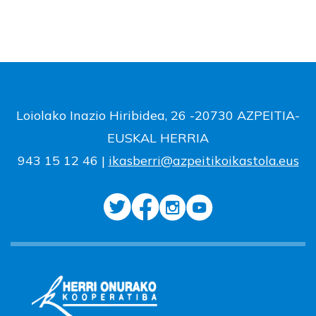
Loiolako Inazio Hiribidea, 26 -20730 AZPEITIA-
EUSKAL HERRIA
943 15 12 46 |
ikasberri@azpeitikoikastola.eus