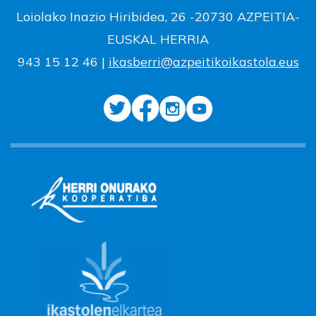
Loiolako Inazio Hiribidea, 26 -20730 AZPEITIA-
EUSKAL HERRIA
943 15 12 46 |
ikasberri@azpeitikoikastola.eus