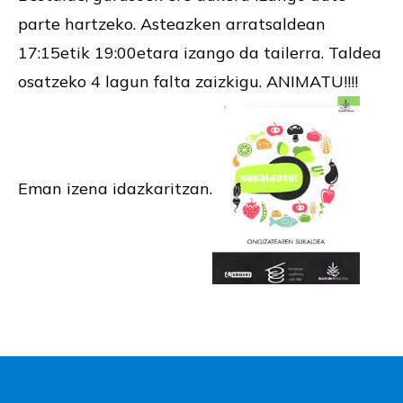
parte hartzeko. Asteazken arratsaldean
17:15etik 19:00etara izango da tailerra. Taldea
osatzeko 4 lagun falta zaizkigu. ANIMATU!!!!
Eman izena idazkaritzan.