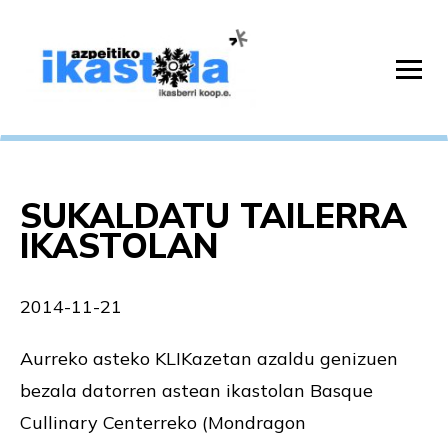
SUKALDATU TAILERRA
IKASTOLAN
2014-11-21
Aurreko asteko KLIKazetan azaldu genizuen
bezala datorren astean ikastolan Basque
Cullinary Centerreko (Mondragon