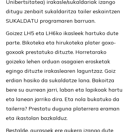
Unibertsitatea) irakasle/sukaldariak izango
ditugu zenbait sukaldaritza tailer eskaintzen
SUKALDATU programaren barruan.
Goizez LH5 eta LH6ko ikasleek hartuko dute
parte. Bikoteka eta hirukoteka plater goxo-
goxoak prestatuko dituzte. Horretarako
goizeko lehen orduan osagaien erosketak
egingo dituzte irakaslearen laguntzaz. Goiz
erdian hasiko da sukaldatze lana. Bakoitza
bere su aurrean jarri, laban eta lapikoak hartu
eta lanean jarriko dira. Eta nola bukatuko da
tailerra? Prestatu duguna platerrera eraman
eta ikastolan bazkalduz.
Bestalde, gurasoek ere aukera izango dute