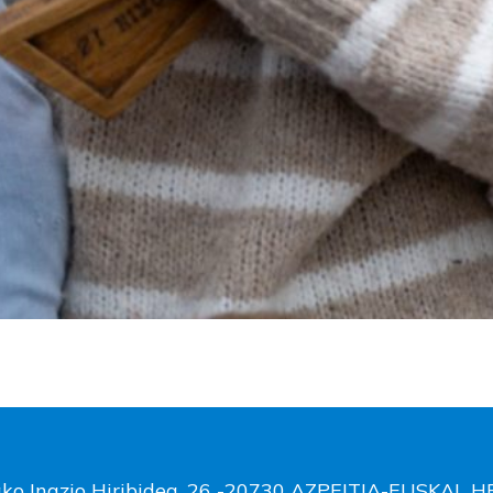
ako Inazio Hiribidea, 26 -20730 AZPEITIA-EUSKAL 