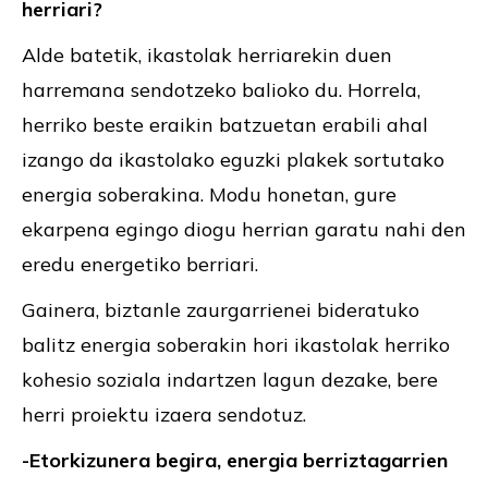
herriari?
Alde batetik, ikastolak herriarekin duen
harremana sendotzeko balioko du. Horrela,
herriko beste eraikin batzuetan erabili ahal
izango da ikastolako eguzki plakek sortutako
energia soberakina. Modu honetan, gure
ekarpena egingo diogu herrian garatu nahi den
eredu energetiko berriari.
Gainera, biztanle zaurgarrienei bideratuko
balitz energia soberakin hori ikastolak herriko
kohesio soziala indartzen lagun dezake, bere
herri proiektu izaera sendotuz.
-Etorkizunera begira, energia berriztagarrien