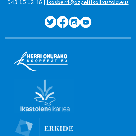
943 15 12 46 |
ikasberri@azpeitikoikastola.eus