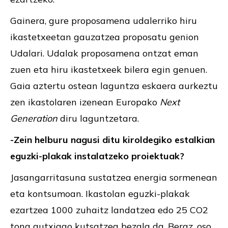
Gainera, gure proposamena udalerriko hiru
ikastetxeetan gauzatzea proposatu genion
Udalari. Udalak proposamena ontzat eman
zuen eta hiru ikastetxeek bilera egin genuen.
Gaia aztertu ostean laguntza eskaera aurkeztu
zen ikastolaren izenean Europako
Next
Generation
diru laguntzetara.
-Zein helburu nagusi ditu kiroldegiko estalkian
eguzki-plakak instalatzeko proiektuak?
Jasangarritasuna sustatzea energia sormenean
eta kontsumoan. Ikastolan eguzki-plakak
ezartzea 1000 zuhaitz landatzea edo 25 CO2
tona gutxiago kutsatzea bezala da. Beraz, oso