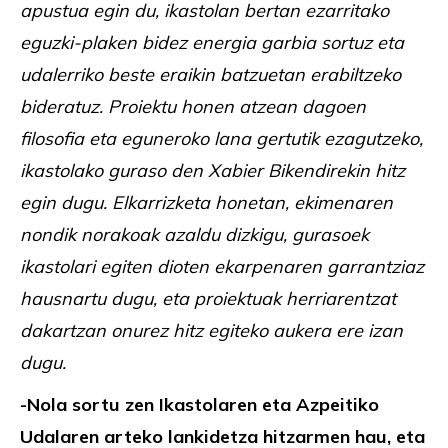
apustua egin du, ikastolan bertan ezarritako
eguzki-plaken bidez energia garbia sortuz eta
udalerriko beste eraikin batzuetan erabiltzeko
bideratuz. Proiektu honen atzean dagoen
filosofia eta eguneroko lana gertutik ezagutzeko,
ikastolako guraso den Xabier Bikendirekin hitz
egin dugu. Elkarrizketa honetan, ekimenaren
nondik norakoak azaldu dizkigu, gurasoek
ikastolari egiten dioten ekarpenaren garrantziaz
hausnartu dugu, eta proiektuak herriarentzat
dakartzan onurez hitz egiteko aukera ere izan
dugu.
-Nola sortu zen Ikastolaren eta Azpeitiko
Udalaren arteko lankidetza hitzarmen hau, eta