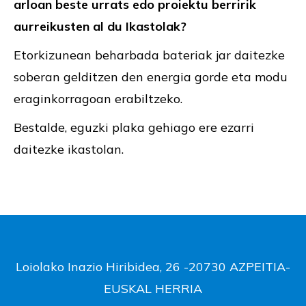
arloan beste urrats edo proiektu berririk
aurreikusten al du Ikastolak?
Etorkizunean beharbada bateriak jar daitezke
soberan gelditzen den energia gorde eta modu
eraginkorragoan erabiltzeko.
Bestalde, eguzki plaka gehiago ere ezarri
daitezke ikastolan.
Loiolako Inazio Hiribidea, 26 -20730 AZPEITIA-
EUSKAL HERRIA