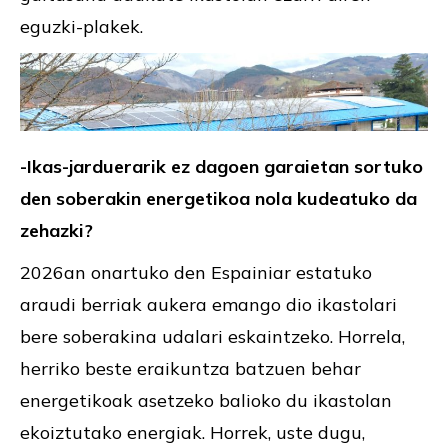
eguzki-plakek.
-Ikas-jarduerarik ez dagoen garaietan sortuko
den soberakin energetikoa nola kudeatuko da
zehazki?
2026an onartuko den Espainiar estatuko
araudi berriak aukera emango dio ikastolari
bere soberakina udalari eskaintzeko. Horrela,
herriko beste eraikuntza batzuen behar
energetikoak asetzeko balioko du ikastolan
ekoiztutako energiak. Horrek, uste dugu,