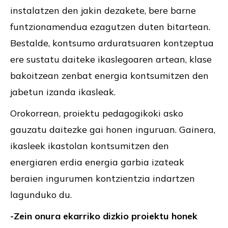
instalatzen den jakin dezakete, bere barne
funtzionamendua ezagutzen duten bitartean.
Bestalde, kontsumo arduratsuaren kontzeptua
ere sustatu daiteke ikaslegoaren artean, klase
bakoitzean zenbat energia kontsumitzen den
jabetun izanda ikasleak.
Orokorrean, proiektu pedagogikoki asko
gauzatu daitezke gai honen inguruan. Gainera,
ikasleek ikastolan kontsumitzen den
energiaren erdia energia garbia izateak
beraien ingurumen kontzientzia indartzen
lagunduko du.
-Zein onura ekarriko dizkio proiektu honek