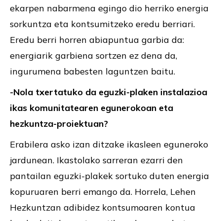
ekarpen nabarmena egingo dio herriko energia
sorkuntza eta kontsumitzeko eredu berriari.
Eredu berri horren abiapuntua garbia da:
energiarik garbiena sortzen ez dena da,
ingurumena babesten laguntzen baitu.
-Nola txertatuko da eguzki-plaken instalazioa
ikas komunitatearen egunerokoan eta
hezkuntza-proiektuan?
Erabilera asko izan ditzake ikasleen eguneroko
jardunean. Ikastolako sarreran ezarri den
pantailan eguzki-plakek sortuko duten energia
kopuruaren berri emango da. Horrela, Lehen
Hezkuntzan adibidez kontsumoaren kontua