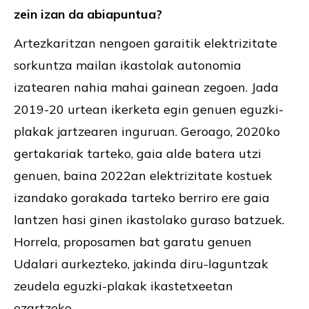
zein izan da abiapuntua?
Artezkaritzan nengoen garaitik elektrizitate
sorkuntza mailan ikastolak autonomia
izatearen nahia mahai gainean zegoen. Jada
2019-20 urtean ikerketa egin genuen eguzki-
plakak jartzearen inguruan. Geroago, 2020ko
gertakariak tarteko, gaia alde batera utzi
genuen, baina 2022an elektrizitate kostuek
izandako gorakada tarteko berriro ere gaia
lantzen hasi ginen ikastolako guraso batzuek.
Horrela, proposamen bat garatu genuen
Udalari aurkezteko, jakinda diru-laguntzak
zeudela eguzki-plakak ikastetxeetan
ezartzeko.