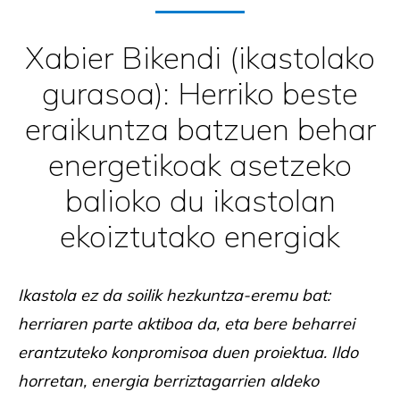
Xabier Bikendi (ikastolako
gurasoa): Herriko beste
eraikuntza batzuen behar
energetikoak asetzeko
balioko du ikastolan
ekoiztutako energiak
Ikastola ez da soilik hezkuntza-eremu bat:
herriaren parte aktiboa da, eta bere beharrei
erantzuteko konpromisoa duen proiektua. Ildo
horretan, energia berriztagarrien aldeko