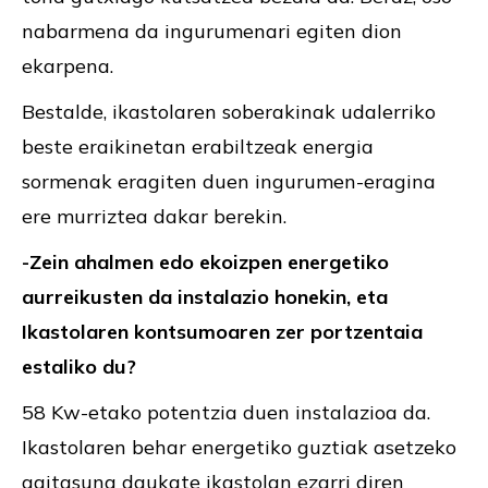
nabarmena da ingurumenari egiten dion
ekarpena.
Bestalde, ikastolaren soberakinak udalerriko
beste eraikinetan erabiltzeak energia
sormenak eragiten duen ingurumen-eragina
ere murriztea dakar berekin.
-Zein ahalmen edo ekoizpen energetiko
aurreikusten da instalazio honekin, eta
Ikastolaren kontsumoaren zer portzentaia
estaliko du?
58 Kw-etako potentzia duen instalazioa da.
Ikastolaren behar energetiko guztiak asetzeko
gaitasuna daukate ikastolan ezarri diren