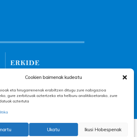
Cookien baimenak kudeatu
ioak eta hirugarrenenak erabiltzen ditugu zure nabigazioa
ko, gure zerbitzuak aztertzeko eta helburu analitikoetarako, zure
datuak aztertuta
itika
nartu
Ukatu
Ikusi Hobespenak