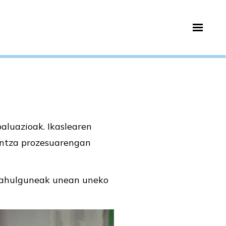
aluazioak. Ikaslearen
kuntza prozesuarengan
 ahulguneak unean uneko