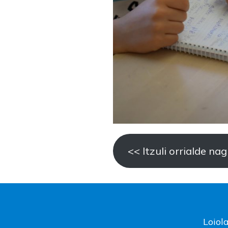
<< Itzuli orrialde na
Loiol