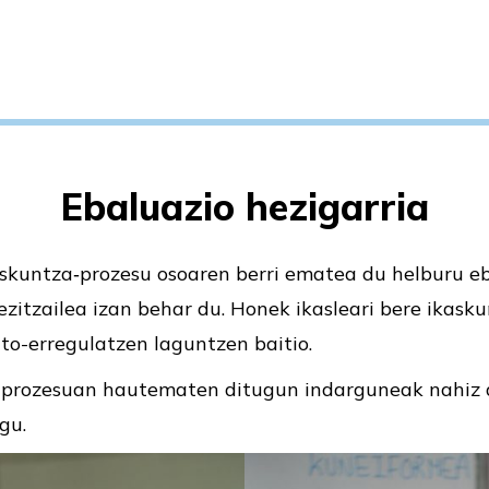
Ebaluazio hezigarria
skuntza‐prozesu osoaren berri ematea du helburu eb
zitzailea izan behar du. Honek ikasleari bere ikas
to-erregulatzen laguntzen baitio.
, prozesuan hautematen ditugun indarguneak nahiz
gu.