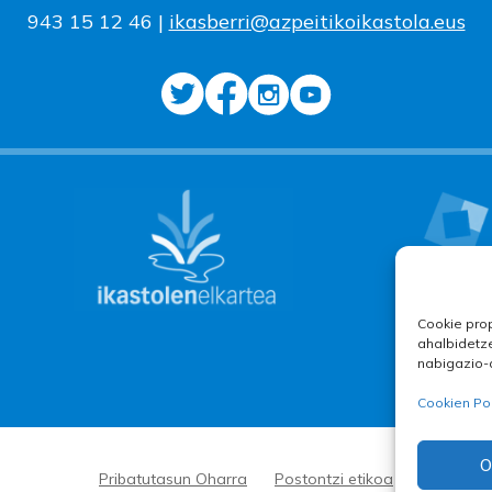
943 15 12 46 |
ikasberri@azpeitikoikastola.eus
Cookie prop
ahalbidetze
nabigazio-
Cookien Pol
O
|
|
Pribatutasun Oharra
Postontzi etikoa