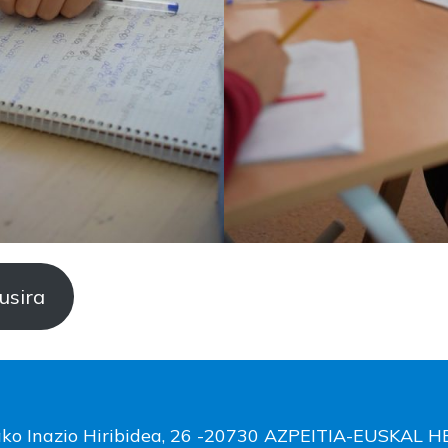
gusira
ako Inazio Hiribidea, 26 -20730 AZPEITIA-EUSKAL 