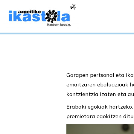
Garapen pertsonal eta ika
emaitzaren ebaluazioak he
kontzientzia izaten eta au
Erabaki egokiak hartzeko
premietara egokitzen ditu