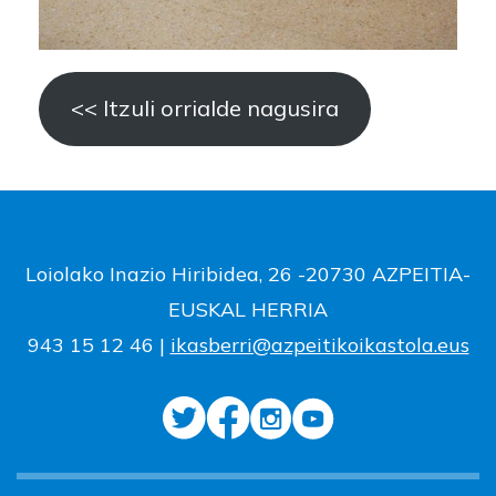
<< Itzuli orrialde nagusira
Loiolako Inazio Hiribidea, 26 -20730 AZPEITIA-
EUSKAL HERRIA
943 15 12 46 |
ikasberri@azpeitikoikastola.eus