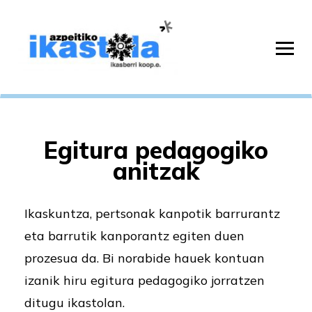
Egitura pedagogiko
anitzak
Ikaskuntza, pertsonak kanpotik barrurantz
eta barrutik kanporantz egiten duen
prozesua da. Bi norabide hauek kontuan
izanik hiru egitura pedagogiko jorratzen
ditugu ikastolan.