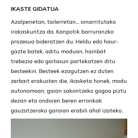
IKASTE GIDATUA
Azalpenetan, tailerretan… oinarritutako
irakaskuntza da. Kanpotik barruranzko
prozesua bideratzen du. Heldu edo haur-
gazte batek, aditu moduan, hainbat
trebezia edo gaitasun partekatzen ditu
besteekin. Besteek ezagutzen ez duten
zerbait erakusten die, ikasketa honek, modu
autonomoan, gaian sakontzeko gogoa piztu
dezan eta ondoren beren erronkak
gauzatzerako garaian erabili ahal izateko.