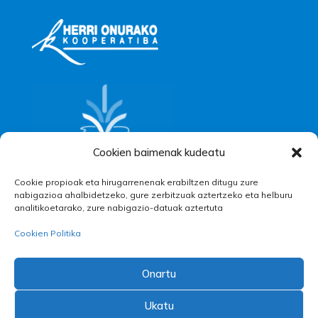
Cookien baimenak kudeatu
Cookie propioak eta hirugarrenenak erabiltzen ditugu zure
nabigazioa ahalbidetzeko, gure zerbitzuak aztertzeko eta helburu
analitikoetarako, zure nabigazio-datuak aztertuta
Cookien Politika
Onartu
Ukatu