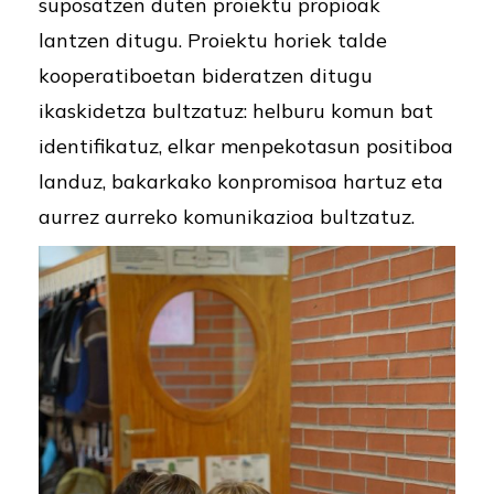
suposatzen duten proiektu propioak
lantzen ditugu. Proiektu horiek talde
kooperatiboetan bideratzen ditugu
ikaskidetza bultzatuz: helburu komun bat
identifikatuz, elkar menpekotasun positiboa
landuz, bakarkako konpromisoa hartuz eta
aurrez aurreko komunikazioa bultzatuz.