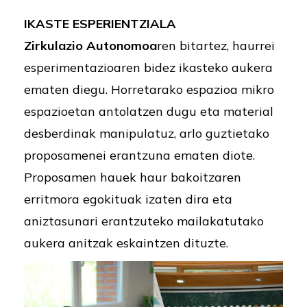
IKASTE ESPERIENTZIALA
Zirkulazio Autonomoa
ren bitartez, haurrei
esperimentazioaren bidez ikasteko aukera
ematen diegu. Horretarako espazioa mikro
espazioetan antolatzen dugu eta material
desberdinak manipulatuz, arlo guztietako
proposamenei erantzuna ematen diote.
Proposamen hauek haur bakoitzaren
erritmora egokituak izaten dira eta
aniztasunari erantzuteko mailakatutako
aukera anitzak eskaintzen dituzte.