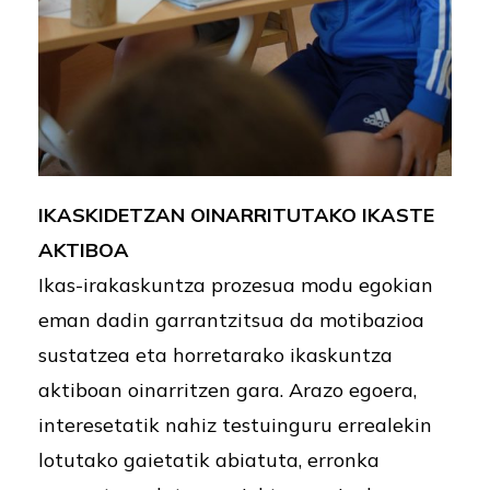
IKASKIDETZAN OINARRITUTAKO IKASTE
AKTIBOA
Ikas-irakaskuntza prozesua modu egokian
eman dadin garrantzitsua da motibazioa
sustatzea eta horretarako ikaskuntza
aktiboan oinarritzen gara. Arazo egoera,
interesetatik nahiz testuinguru errealekin
lotutako gaietatik abiatuta, erronka