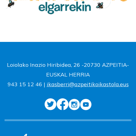
Loiolako Inazio Hiribidea, 26 -20730 AZPEITIA-
EUSKAL HERRIA
943 15 12 46 |
ikasberri@azpeitikoikastola.eus