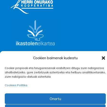
Cookien baimenak kudeatu
Cookie propioak eta hirugarrenenak erabiltzen ditugu zure nabigazioa
ahalbidetzeko, gure zerbitzuak aztertzeko eta helburu analitikoetarako,
zure nabigazio-datuak aztertuta
Cookien Politika
Onartu
|
|
Pribatutasun Oharra
Postontzi etikoa