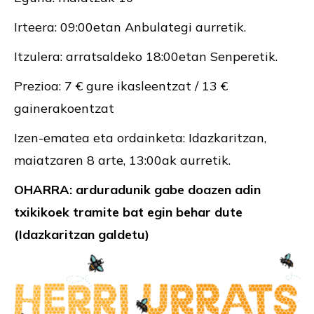
Irteera: 09:00etan Anbulategi aurretik.
Itzulera: arratsaldeko 18:00etan Senperetik.
Prezioa: 7 € gure ikasleentzat / 13 €
gainerakoentzat
Izen-ematea eta ordainketa: Idazkaritzan,
maiatzaren 8 arte, 13:00ak aurretik.
OHARRA:
arduradunik
gabe
doazen
adin
txikikoek
tramite
bat
egin
behar
dute
(
Idazkaritzan
galdetu
)