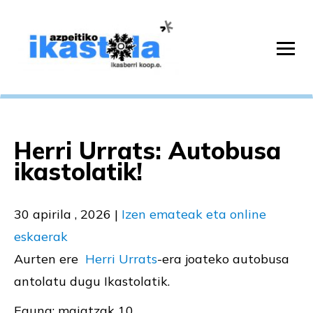
Herri Urrats: Autobusa
ikastolatik!
30 apirila , 2026
|
Izen emateak eta online
eskaerak
Aurten ere
Herri
Urrats
-era joateko autobusa
antolatu dugu Ikastolatik.
Eguna: maiatzak 10