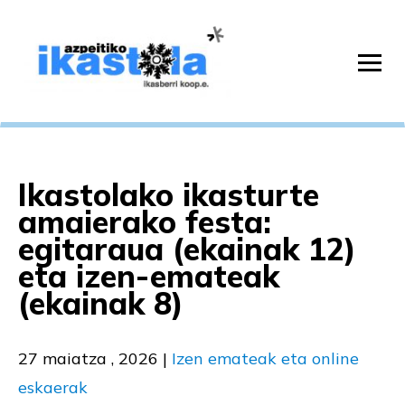
Ikastolako ikasturte
amaierako festa:
egitaraua (ekainak 12)
eta izen-emateak
(ekainak 8)
27 maiatza , 2026
|
Izen emateak eta online
eskaerak