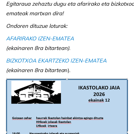
Egitaraua
zehaztu
dugu
eta
afarirako
eta
bizkotxo
emateak
martxan
dira
!
Ondoren
dituzue
loturak
:
AFARIRAKO IZEN-EMATEA
(ekainaren 8ra bitartean)
.
BIZKOTXOA EKARTZEKO IZEN-EMATEA
(ekainaren 8ra bitartea
n).