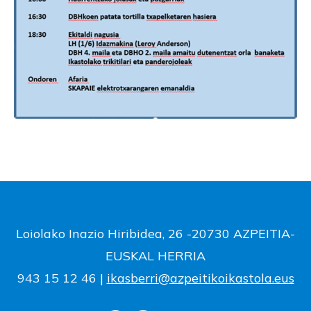
Loiolako Inazio Hiribidea, 26 -20730 AZPEITIA-
EUSKAL HERRIA
943 15 12 46 |
ikasberri@azpeitikoikastola.eus