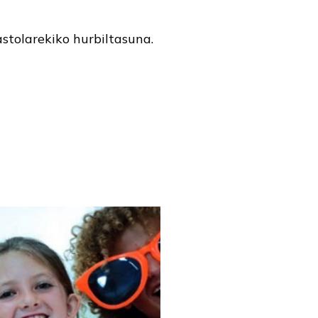
stolarekiko hurbiltasuna.