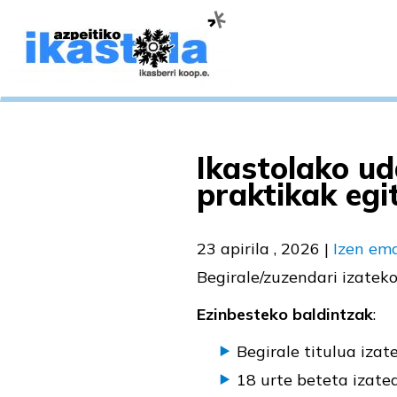
Ikastolako ud
praktikak egi
23 apirila , 2026
|
Izen em
Begirale/zuzendari izatek
Ezinbesteko baldintzak
:
Begirale titulua izat
18 urte beteta izatea