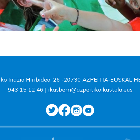
ako Inazio Hiribidea, 26 -20730 AZPEITIA-EUSKAL 
943 15 12 46 |
ikasberri@azpeitikoikastola.eus