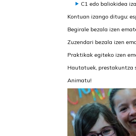
C1 edo baliokidea iza
Kontuan izango ditugu: esp
Begirale bezala izen ema
Zuzendari bezala izen em
Praktikak egiteko izen e
Hautatuek, prestakuntza s
Animatu!