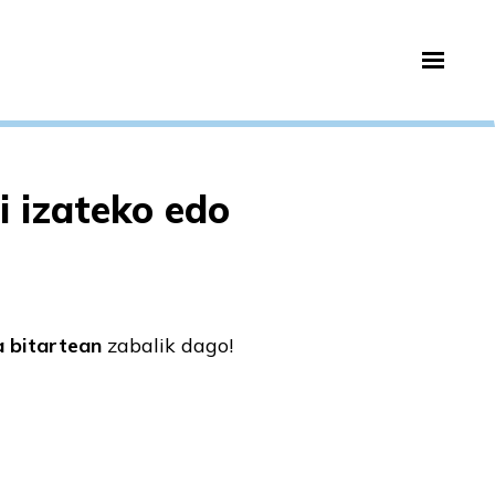
i izateko edo
a
bitartean
zabalik dago!