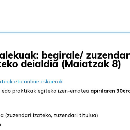
alekuak: begirale/ zuzendar
teko deialdia (Maiatzak 8)
ateak eta online eskaerak
o edo praktikak egiteko izen-ematea
apirilaren
30er
ea (zuzendari izateko, zuzendari titulua)
.