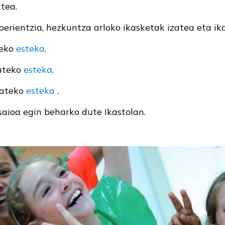
tea.
erientzia, hezkuntza arloko ikasketak izatea eta ika
teko
esteka
.
ateko
esteka
.
mateko
esteka
.
aioa egin beharko dute Ikastolan.