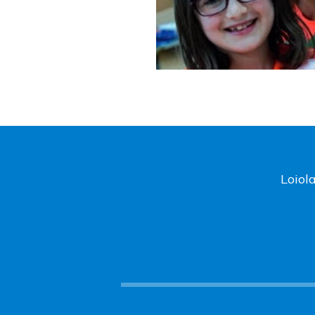
Loiol