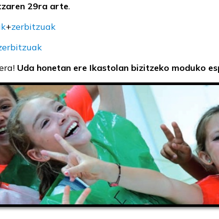
tzaren 29ra arte
.
ak
+
zerbitzuak
zerbitzuak
era!
Uda honetan ere Ikastolan bizitzeko moduko esp