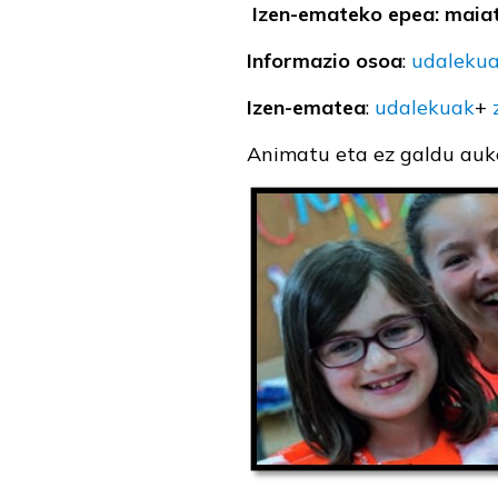
Izen-emateko epea: maia
Informazio osoa
:
udaleku
Izen-ematea
:
udalekuak
+
Animatu eta ez galdu auk