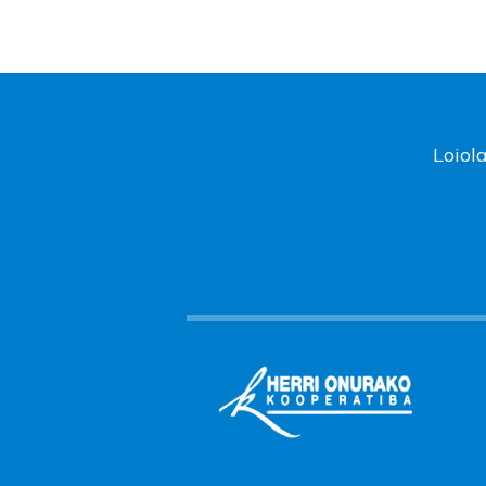
Loiol