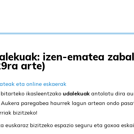
alekuak: izen-ematea zabal
9ra arte)
ateak eta online eskaerak
 bitarteko ikasleentzako
udalekuak
antolatu dira au
 Aukera paregabea haurrek lagun artean ondo pasatz
riak bizitzeko!
ta euskaraz bizitzeko espazio seguru eta goxoa eska