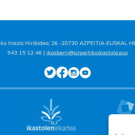
ako Inazio Hiribidea, 26 -20730 AZPEITIA-EUSKAL 
943 15 12 46 |
ikasberri@azpeitikoikastola.eus