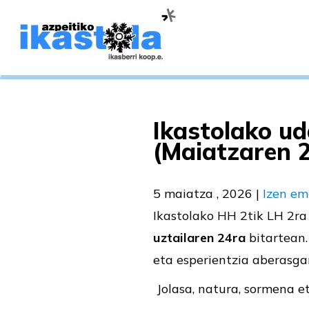
Ikastolako ud
(Maiatzaren 2
5 maiatza , 2026
|
Izen em
Ikastolako HH 2tik LH 2ra
uztailaren 24ra
bitartean.
eta esperientzia aberasgar
Jolasa, natura, sormena e