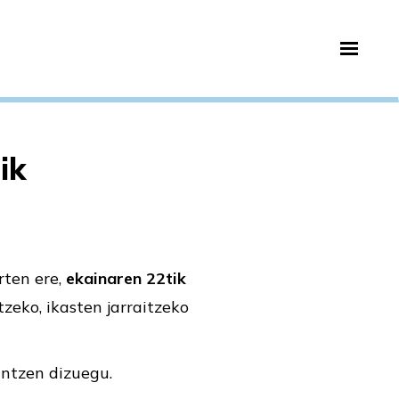
ik
rten ere,
ekainaren 22tik
eko, ikasten jarraitzeko
intzen dizuegu.