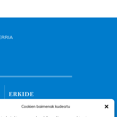
HERRIA
Cookien baimenak kudeatu