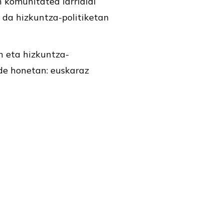
 komunitatea larrialdi
r da hizkuntza-politiketan
n eta hizkuntza-
de honetan: euskaraz