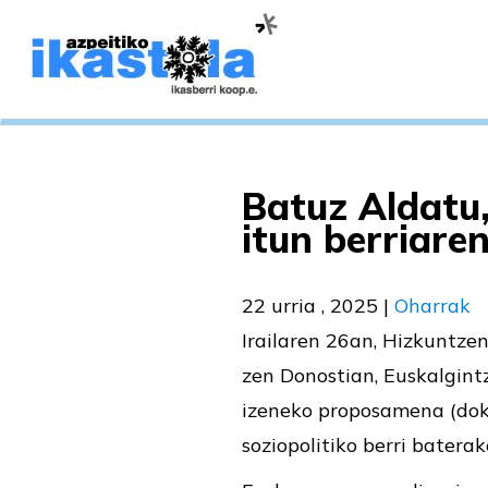
Batuz Aldatu,
itun berriare
22 urria , 2025
|
Oharrak
Irailaren 26an, Hizkuntze
zen Donostian, Euskalgint
izeneko proposamena (do
soziopolitiko berri batera