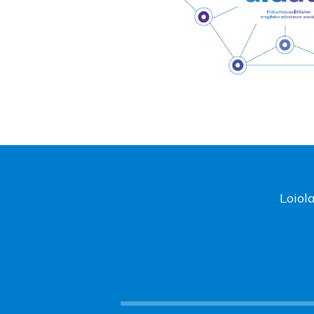
Loiol