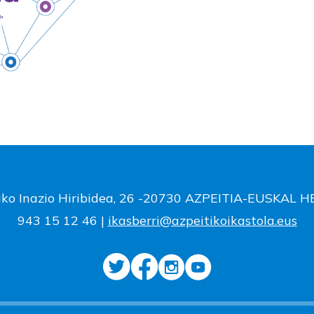
ako Inazio Hiribidea, 26 -20730 AZPEITIA-EUSKAL 
943 15 12 46 |
ikasberri@azpeitikoikastola.eus