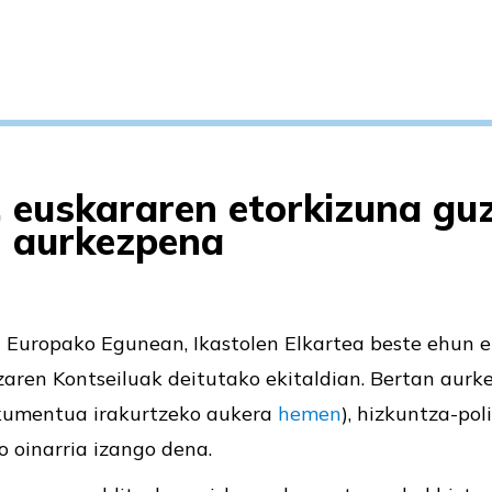
 euskararen etorkizuna guz
n aurkezpena
n Europako Egunean, Ikastolen Elkartea beste ehun e
zaren Kontseiluak deitutako ekitaldian. Bertan aurk
kumentua irakurtzeko aukera
hemen
), hizkuntza-pol
ko oinarria izango dena.