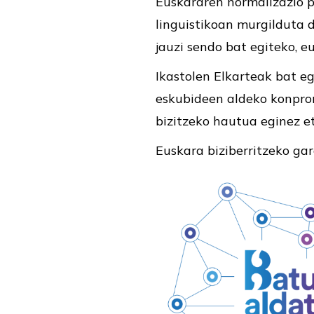
Euskararen normalizazio p
linguistikoan murgilduta d
jauzi sendo bat egiteko, 
Ikastolen Elkarteak bat e
eskubideen aldeko konprom
bizitzeko hautua eginez e
Euskara biziberritzeko ga