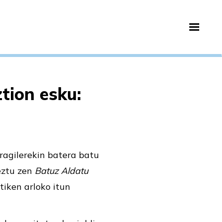
tion esku:
ragilerekin batera batu
eztu zen
Batuz Aldatu
itiken arloko itun