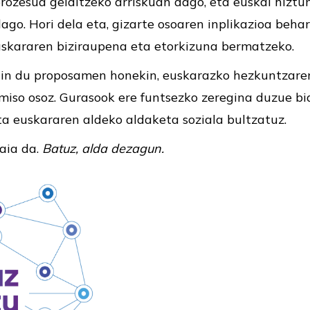
rozesua gelditzeko arriskuan dago, eta euskal hiztun
ago. Hori dela eta, gizarte osoaren inplikazioa beha
euskararen biziraupena eta etorkizuna bermatzeko.
gin du proposamen honekin, euskarazko hezkuntzare
iso osoz. Gurasook ere funtsezko zeregina duzue bi
ta euskararen aldeko aldaketa soziala bultzatuz.
raia da.
Batuz, alda dezagun.