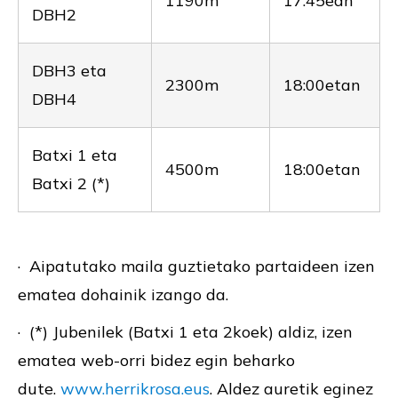
1190m
17:45ean
DBH2
DBH3 eta
2300m
18:00etan
DBH4
Batxi 1 eta
4500m
18:00etan
Batxi 2 (*)
· Aipatutako maila guztietako partaideen izen
ematea dohainik izango da.
· (*) Jubenilek (Batxi 1 eta 2koek) aldiz, izen
ematea web-orri bidez egin beharko
dute.
www.herrikrosa.eus
. Aldez auretik eginez