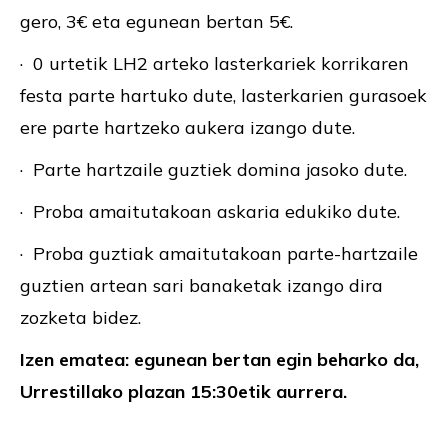
gero, 3€ eta egunean bertan 5€.
· 0 urtetik LH2 arteko lasterkariek korrikaren
festa parte hartuko dute, lasterkarien gurasoek
ere parte hartzeko aukera izango dute.
· Parte hartzaile guztiek domina jasoko dute.
· Proba amaitutakoan askaria edukiko dute.
· Proba guztiak amaitutakoan parte-hartzaile
guztien artean sari banaketak izango dira
zozketa bidez.
Izen ematea: egunean bertan egin beharko da,
Urrestillako plazan 15:30etik aurrera.