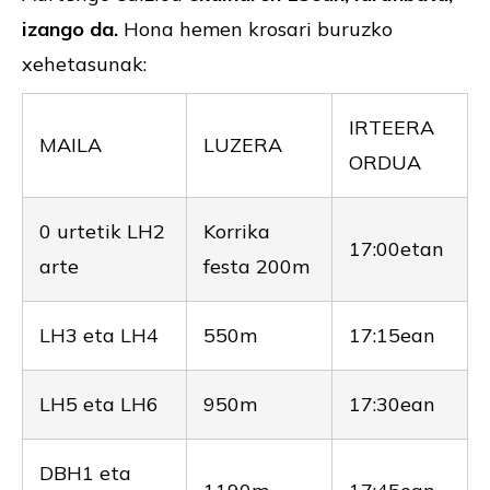
izango da.
Hona hemen krosari buruzko
xehetasunak:
IRTEERA
MAILA
LUZERA
ORDUA
0 urtetik LH2
Korrika
17:00etan
arte
festa 200m
LH3 eta LH4
550m
17:15ean
LH5 eta LH6
950m
17:30ean
DBH1 eta