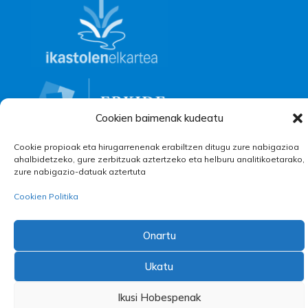
Cookien baimenak kudeatu
Cookie propioak eta hirugarrenenak erabiltzen ditugu zure nabigazioa
ahalbidetzeko, gure zerbitzuak aztertzeko eta helburu analitikoetarako,
zure nabigazio-datuak aztertuta
Cookien Politika
Onartu
|
|
Pribatutasun Oharra
Postontzi etikoa
Ukatu
Ikusi Hobespenak