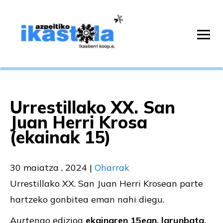
Urrestillako XX. San
Juan Herri Krosa
(ekainak 15)
30 maiatza , 2024
|
Oharrak
Urrestillako XX. San Juan Herri Krosean parte
hartzeko gonbitea eman nahi diegu.
Aurtengo edizioa
ekainaren 15ean, larunbata,