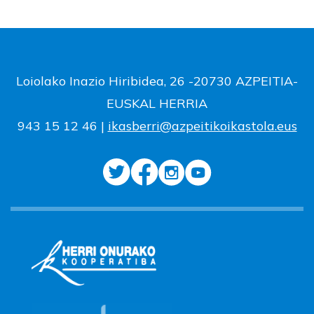
Loiolako Inazio Hiribidea, 26 -20730 AZPEITIA-
EUSKAL HERRIA
943 15 12 46 |
ikasberri@azpeitikoikastola.eus