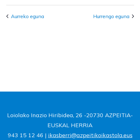
Aurreko eguna
Hurrengo eguna
Loiolako Inazio Hiribidea, 26 -20730 AZPEITIA-
EUSKAL HERRIA
943 15 12 46 |
ikasberri@azpeitikoikastola.eus