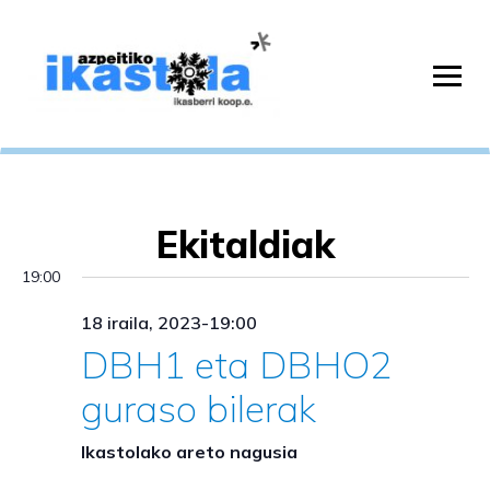
Ekitaldiak
19:00
18 iraila, 2023-19:00
DBH1 eta DBHO2
guraso bilerak
Ikastolako areto nagusia