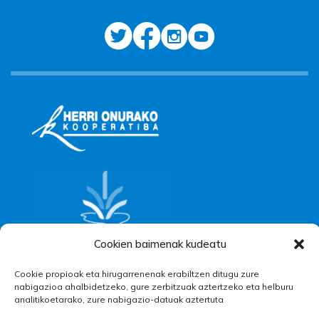
Cookien baimenak kudeatu
Cookie propioak eta hirugarrenenak erabiltzen ditugu zure
nabigazioa ahalbidetzeko, gure zerbitzuak aztertzeko eta helburu
analitikoetarako, zure nabigazio-datuak aztertuta