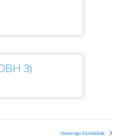
 (DBH 3)
Hurrengo
Ekitaldiak