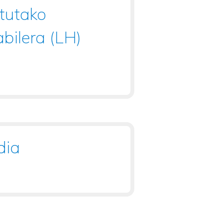
itutako
bilera (LH)
dia