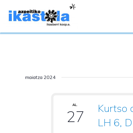
maiatza 2024
Kurtso 
AL.
27
LH 6, 