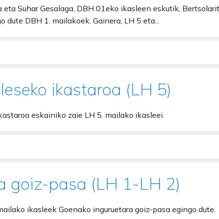
a eta Suhar Gesalaga, DBH 01eko ikasleen eskutik, Bertsolari
 dute DBH 1. mailakoek. Gainera, LH 5 eta...
eleseko ikastaroa (LH 5)
kastaroa eskainiko zaie LH 5. mailako ikasleei.
 goiz-pasa (LH 1-LH 2)
 mailako ikasleek Goenako inguruetara goiz-pasa egingo dute.