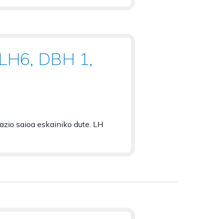
(LH6, DBH 1,
zio saioa eskainiko dute. LH