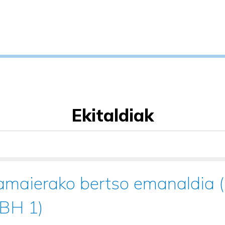
Ekitaldiak
amaierako bertso emanaldia (
DBH 1)