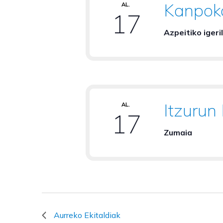
Kanpoko
AL.
17
Azpeitiko igeri
Itzurun
AL.
17
Zumaia
Aurreko
Ekitaldiak