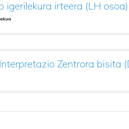
 igerilekura irteera (LH osoa)
lekua
 Interpretazio Zentrora bisita