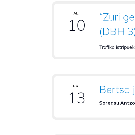
“Zuri ge
AL.
10
(DBH 3
Trafiko istripue
Bertso 
OG.
13
Soreasu Antzo