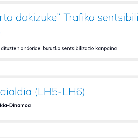
rta dakizuke” Trafiko sentsibi
)
k dituzten ondorioei buruzko sentsibilizazio kanpaina.
jaialdia (LH5-LH6)
kia-Dinamoa