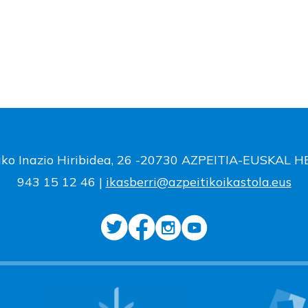
ako Inazio Hiribidea, 26 -20730 AZPEITIA-EUSKAL 
943 15 12 46 |
ikasberri@azpeitikoikastola.eus