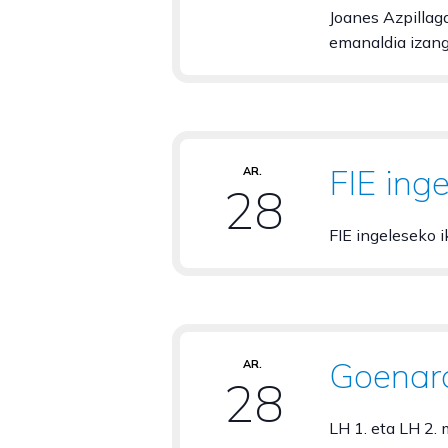
Joanes Azpillag
emanaldia izango
FIE ing
AR.
28
FIE ingeleseko i
Goenara
AR.
28
LH 1. eta LH 2.