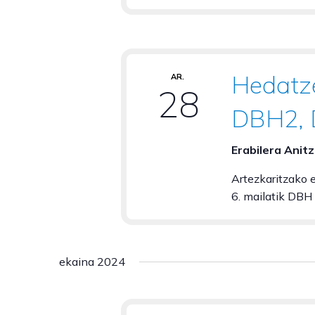
Hedatze
AR.
28
DBH2, 
Erabilera Anit
Artezkaritzako 
6. mailatik DBH 3
ekaina 2024