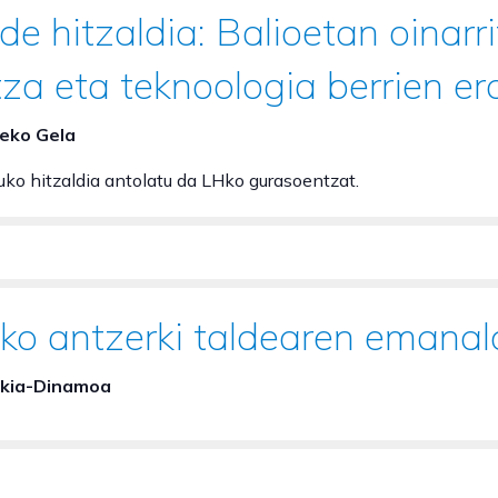
e hitzaldia: Balioetan oinarr
za eta teknoologia berrien era
zeko Gela
uko hitzaldia antolatu da LHko gurasoentzat.
ako antzerki taldearen emanal
kia-Dinamoa