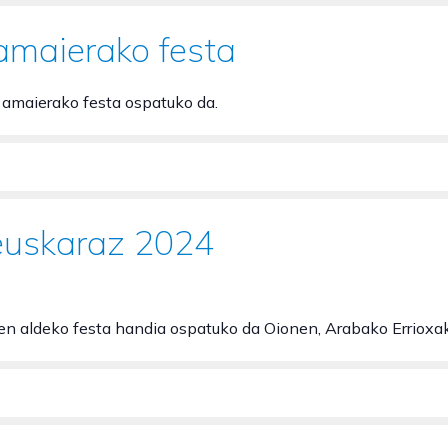
amaierako festa
o amaierako festa ospatuko da.
euskaraz 2024
en aldeko festa handia ospatuko da Oionen, Arabako Errioxak