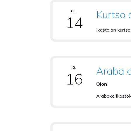
Kurtso 
OL.
14
Ikastolan kurts
Araba 
IG.
16
Oion
Arabako ikastol