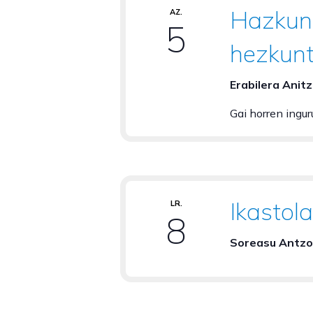
Hazkund
AZ.
5
hezkunt
Erabilera Anit
Gai horren ingur
Ikastol
LR.
8
Soreasu Antzo