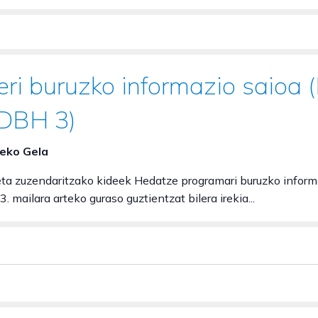
ri buruzko informazio saioa 
DBH 3)
zeko Gela
eta zuzendaritzako kideek Hedatze programari buruzko informa
. mailara arteko guraso guztientzat bilera irekia...